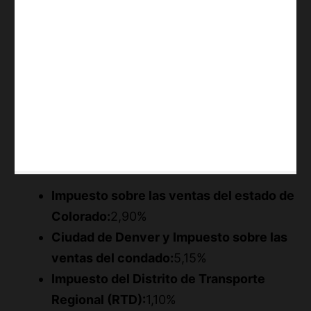
Impuesto sobre las ventas del estado de
Colorado:
2,90%
Ciudad de Denver y Impuesto sobre las
ventas del condado:
5,15%
Impuesto del Distrito de Transporte
Regional (RTD):
1,10%
Cómo funciona la calculadora: