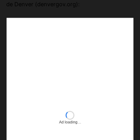
de Denver (denvergov.org):