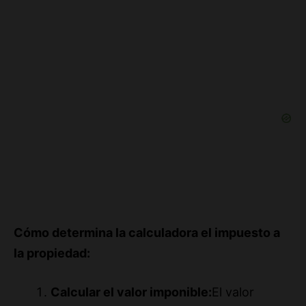
Cómo determina la calculadora el impuesto a
la propiedad:
Calcular el valor imponible:
El valor
imponible es siempre el 85% del MSRP
original del vehículo, independientemente