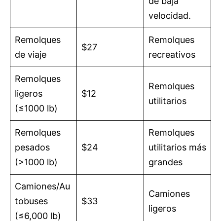
de baja
velocidad.
Remolques
Remolques
$27
de viaje
recreativos
Remolques
Remolques
ligeros
$12
utilitarios
(≤1000 lb)
Remolques
Remolques
pesados
$24
utilitarios más
(>1000 lb)
grandes
Camiones/Au
Camiones
tobuses
$33
ligeros
(≤6,000 lb)