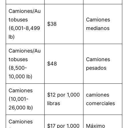
Camiones/Au
tobuses
Camiones
$38
(6,001-8,499
medianos
lb)
Camiones/Au
tobuses
Camiones
$48
(8,500-
pesados
10,000 lb)
Camiones
$12 por 1,000
camiones
(10,001-
libras
comerciales
26,000 lb)
Camiones
$17 por 1,000
Máximo