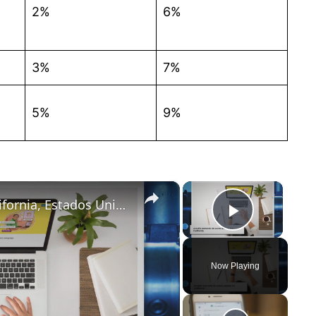
2%
6%
3%
7%
5%
9%
×
×
ᐈ Comprar Autos Usados en California, Estados Unidos: Guía Completa
Play Vi
Now Playing