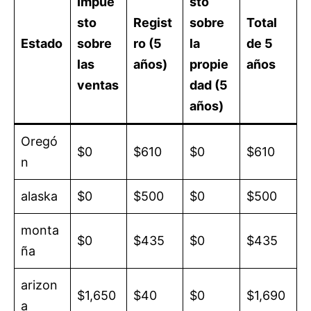
Impue
sto
sto
Regist
sobre
Total
Estado
sobre
ro (5
la
de 5
las
años)
propie
años
ventas
dad (5
años)
Oregó
$0
$610
$0
$610
n
alaska
$0
$500
$0
$500
monta
$0
$435
$0
$435
ña
arizon
$1,650
$40
$0
$1,690
a