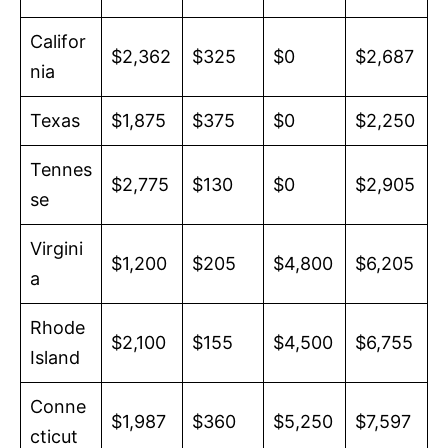
Califor
$2,362
$325
$0
$2,687
nia
Texas
$1,875
$375
$0
$2,250
Tennes
$2,775
$130
$0
$2,905
se
Virgini
$1,200
$205
$4,800
$6,205
a
Rhode
$2,100
$155
$4,500
$6,755
Island
Conne
$1,987
$360
$5,250
$7,597
cticut